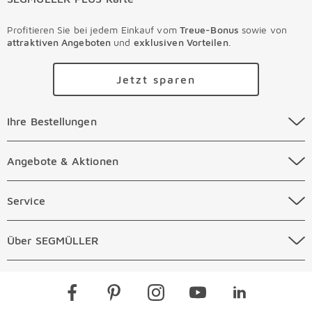
Profitieren Sie bei jedem Einkauf vom
Treue-Bonus
sowie von
attraktiven Angeboten
und
exklusiven Vorteilen
.
Jetzt sparen
Ihre Bestellungen Überspringen
Ihre Bestellungen
Online Versandkosten
Angebote & Aktionen Überspringen
Angebote & Aktionen
Online Zahlungsarten
Abverkauf
Service Überspringen
Service
Auftragsauskunft Filialen
Prospekte
Beratungstermin Möbel
Über SEGMÜLLER Überspringen
Über SEGMÜLLER
Kostenlose Online Retoure
Tiefpreis
Beratungstermin Küchen
Standorte
Überspringen
Newsletter
Kontakt
Restaurants