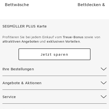
Bettwäsche
Bettdecken & K
SEGMÜLLER PLUS Karte
Profitieren Sie bei jedem Einkauf vom
Treue-Bonus
sowie von
attraktiven Angeboten
und
exklusiven Vorteilen
.
Jetzt sparen
Ihre Bestellungen Überspringen
Ihre Bestellungen
Online Versandkosten
Angebote & Aktionen Überspringen
Angebote & Aktionen
Online Zahlungsarten
Abverkauf
Service Überspringen
Service
Auftragsauskunft Filialen
Prospekte
Beratungstermin Möbel