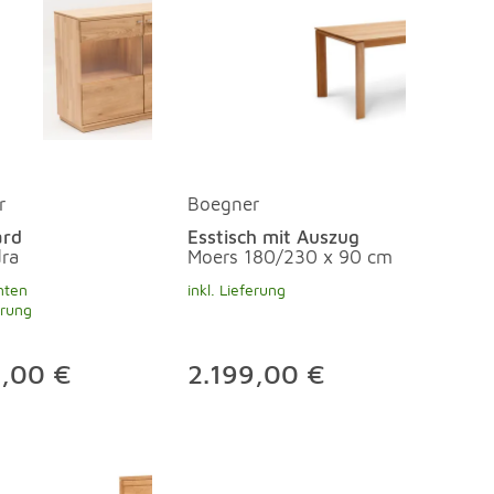
r
Boegner
ard
Esstisch mit Auszug
ra
Moers 180/230 x 90 cm
nten
inkl. Lieferung
erung
9,00 €
2.199,00 €