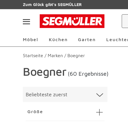
Zum Hauptinhalt
Zum Glück gibt's SEGMÜLLER
Navigation überspringen
Möbel Überspringen
Küchen Überspringen
Garten Übersp
Möbel
Küchen
Garten
Leuchte
Startseite
/
Marken
/
Boegner
Boegner
(60 Ergebnisse)
Überspringen
Liste üb
Beliebteste zuerst
Größe