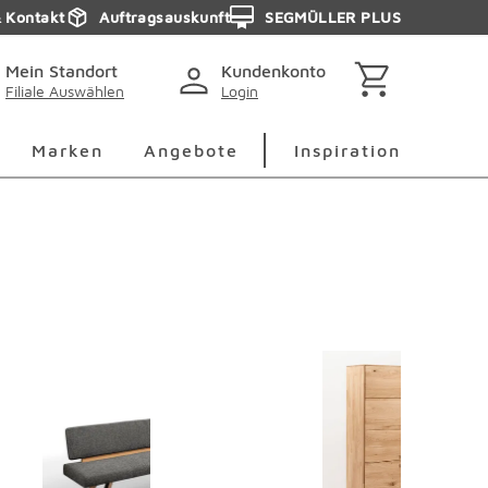
& Kontakt
Auftragsauskunft
SEGMÜLLER PLUS
Mein Standort
Kundenkonto
Filiale Auswählen
Login
berspringen
Deko Überspringen
Marken Überspringen
Inspirati
Marken
Angebote
Inspiration