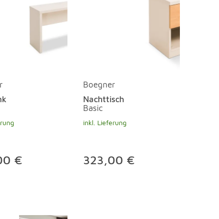
r
Boegner
nk
Nachttisch
Basic
erung
inkl. Lieferung
00 €
323,00 €