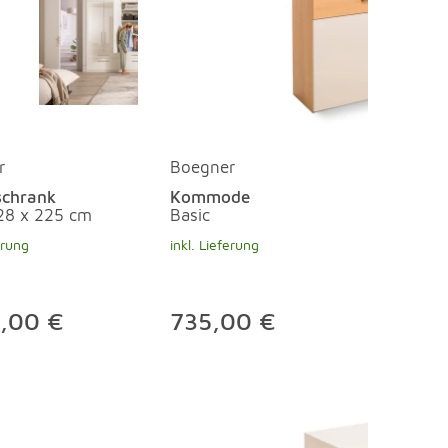
r
Boegner
schrank
Kommode
28 x 225 cm
Basic
erung
inkl. Lieferung
9,00 €
735,00 €