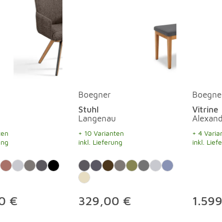
Boegner
Boegne
Stuhl
Vitrine
Langenau
Alexand
ten
+ 10 Varianten
+ 4 Varia
ung
inkl. Lieferung
inkl. Lief
0 €
329,00 €
1.59