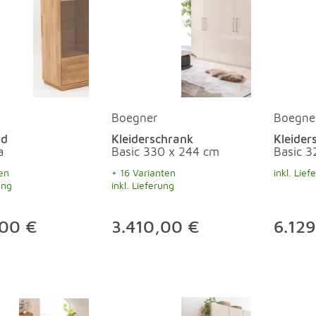
Boegner
Boegne
rd
Kleiderschrank
Kleider
a
Basic 330 x 244 cm
Basic 3
en
+ 16 Varianten
inkl. Lief
ung
inkl. Lieferung
,00 €
3.410,00 €
6.12