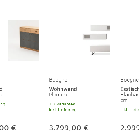
Boegner
Boegne
d
Wohnwand
Esstisc
a
Planum
Blauba
cm
ung
+ 2 Varianten
inkl. Lieferung
inkl. Lief
,00 €
3.799,00 €
2.99