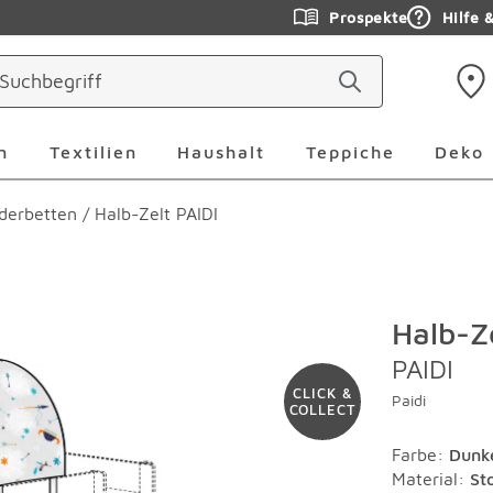
Prospekte
Hilfe 
ringen
Leuchten Überspringen
Textilien Überspringen
Haushalt Überspringen
Teppiche Ü
n
Textilien
Haushalt
Teppiche
Deko
derbetten
/
Halb-Zelt PAIDI
Halb-Z
PAIDI
CLICK &
Paidi
COLLECT
Farbe
:
Dunk
Material
:
St