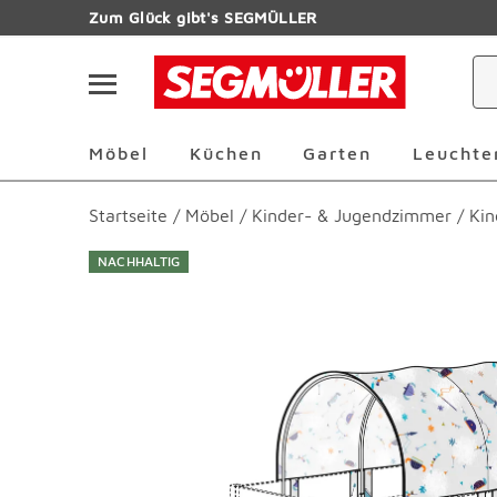
Zum Hauptinhalt
Zum Glück gibt's SEGMÜLLER
Navigation überspringen
Möbel Überspringen
Küchen Überspringen
Garten Übersp
Möbel
Küchen
Garten
Leuchte
Startseite
/
Möbel
/
Kinder- & Jugendzimmer
/
Kin
NACHHALTIG
Produktbilder überspringen