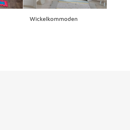
Wickelkommoden
Beist
Stub