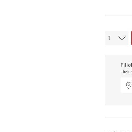
Menge
1
Fili
Click