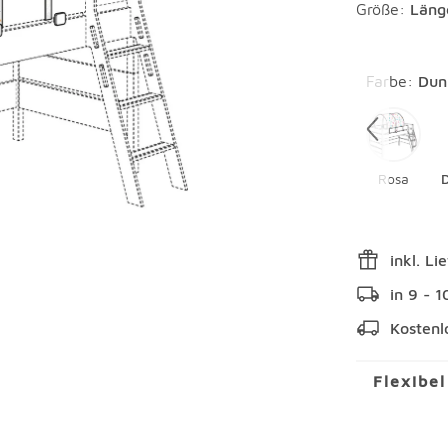
Größe:
Läng
Überspring
Farbe
:
Dun
Rosa
inkl. Li
in 9 - 
Kostenl
Flexibe