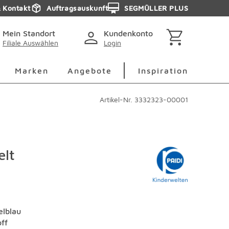
& Kontakt
Auftragsauskunft
SEGMÜLLER PLUS
Mein Standort
Kundenkonto
Filiale Auswählen
Login
berspringen
Deko Überspringen
Marken Überspringen
Inspirati
Marken
Angebote
Inspiration
Artikel-Nr.
3332323-00001
elt
elblau
off