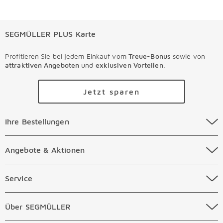
SEGMÜLLER PLUS Karte
Profitieren Sie bei jedem Einkauf vom
Treue-Bonus
sowie von
attraktiven Angeboten
und
exklusiven Vorteilen
.
Jetzt sparen
Ihre Bestellungen Überspringen
Ihre Bestellungen
Online Versandkosten
Angebote & Aktionen Überspringen
Angebote & Aktionen
Online Zahlungsarten
Abverkauf
Service Überspringen
Service
Auftragsauskunft Filialen
Prospekte
Beratungstermin Möbel
Über SEGMÜLLER Überspringen
Über SEGMÜLLER
Kostenlose Online Retoure
Tiefpreis
Beratungstermin Küchen