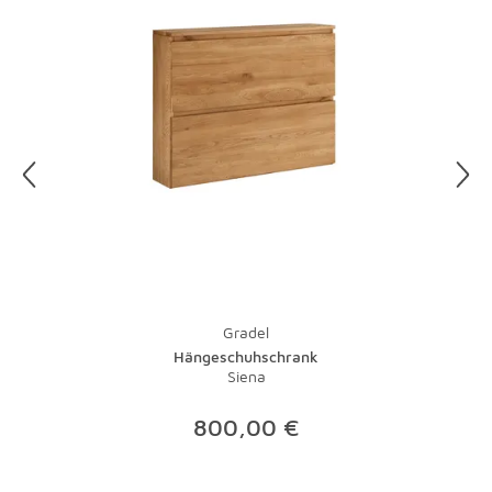
unseren Kundenservice unter 0821-600 656 90 an.
Unsere Mitarbeiter organisieren gerne für Sie die
Abholung Ihrer Artikel. Einzelheiten hierzu finden Sie in
unseren
AGB
.
Gradel
Hängeschuhschrank
Siena
800,00 €