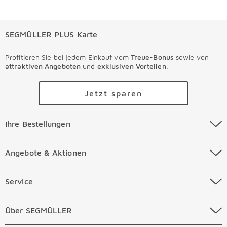
SEGMÜLLER PLUS Karte
Profitieren Sie bei jedem Einkauf vom
Treue-Bonus
sowie von
attraktiven Angeboten
und
exklusiven Vorteilen
.
Jetzt sparen
Ihre Bestellungen Überspringen
Ihre Bestellungen
Online Versandkosten
Angebote & Aktionen Überspringen
Angebote & Aktionen
Online Zahlungsarten
Abverkauf
Service Überspringen
Service
Auftragsauskunft Filialen
Prospekte
Beratungstermin Möbel
Über SEGMÜLLER Überspringen
Über SEGMÜLLER
Kostenlose Online Retoure
Tiefpreis
Beratungstermin Küchen