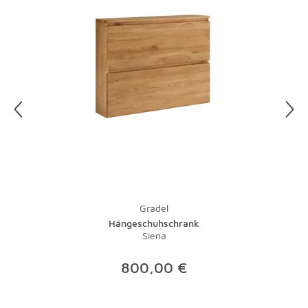
unseren Kundenservice unter 0821-600 656 90 an.
Unsere Mitarbeiter organisieren gerne für Sie die
Abholung Ihrer Artikel. Einzelheiten hierzu finden Sie in
unseren
AGB
.
Gradel
Hängeschuhschrank
Siena
800,00 €