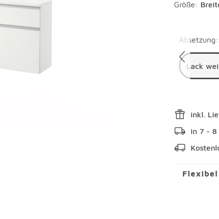
Größe:
Brei
Überspring
Absetzung
:
Lack we
inkl. Li
in 7 - 
Kostenl
Flexibe