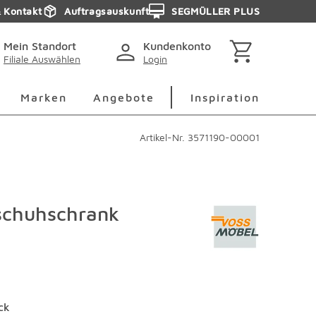
& Kontakt
Auftragsauskunft
SEGMÜLLER PLUS
Mein Standort
Kundenkonto
Filiale Auswählen
Login
berspringen
Deko Überspringen
Marken Überspringen
Inspirati
Marken
Angebote
Inspiration
Artikel-Nr.
3571190-00001
schuhschrank
ck