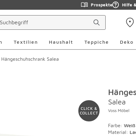
Prospekte
Hilfe 
ringen
Leuchten Überspringen
Textilien Überspringen
Haushalt Überspringen
Teppiche Ü
n
Textilien
Haushalt
Teppiche
Deko
Hängeschuhschrank Salea
Hänge
Salea
CLICK &
Voss Möbel
COLLECT
Farbe
:
Weiß
Material
:
La