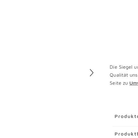
Die Siegel u
Qualität uns
Seite zu
Umw
Überspring
Produkt
Artikel
Hän
Produkt