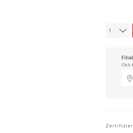
Menge
1
Fili
Click
Zertifizie