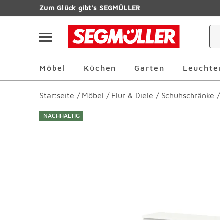
Zum Hauptinhalt
Zum Glück gibt's SEGMÜLLER
Navigation überspringen
Möbel Überspringen
Küchen Überspringen
Garten Übersp
Möbel
Küchen
Garten
Leuchte
Startseite
/
Möbel
/
Flur & Diele
/
Schuhschränke
/
NACHHALTIG
Produktbilder überspringen