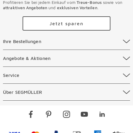
Profitieren Sie bei jedem Einkauf vom
Treue-Bonus
sowie von
attraktiven Angeboten
und
exklusiven Vorteilen
.
Jetzt sparen
Ihre Bestellungen Überspringen
Ihre Bestellungen
Online Versandkosten
Angebote & Aktionen Überspringen
Angebote & Aktionen
Online Zahlungsarten
Abverkauf
Service Überspringen
Service
Auftragsauskunft Filialen
Prospekte
Beratungstermin Möbel
Über SEGMÜLLER Überspringen
Über SEGMÜLLER
Kostenlose Online Retoure
Tiefpreis
Beratungstermin Küchen
Standorte
Überspringen
Newsletter
Kontakt
Restaurants
Gutscheine verschenken
Kontaktformular
Visa
Mastercard
PayPal
Vorkasse
American Expre
Apple 
Jobs & Karriere