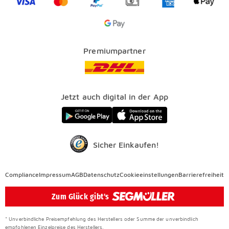
SEGMÜLLER PLUS
Services
Google Pay Icon
Über uns
Kataloge
Finanzierung
Vorteile
Premiumpartner
Veranstaltungen
FAQ
SEGMÜLLER WERKSTÄTTEN
Presse
Nachhaltig einrichten
Jetzt auch digital in der App
Elektro Altgeräterücknahme
SEGMÜLLER CONTRACT
Auszeichnungen
Sicher Einkaufen!
Compliance
Compliance
Impressum
AGB
Datenschutz
Cookieeinstellungen
Barrierefreiheit
Überspringen
Zum Glück gibt's
* Unverbindliche Preisempfehlung des Herstellers oder Summe der unverbindlich
empfohlenen Einzelpreise des Herstellers.