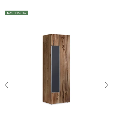
Ihr Wunschartikel gefällt Ihnen nicht oder weist Mängel
Überspringen
auf? Kein Problem. Senden Sie ihn bitte mit dem Ihrer
NACHHALTIG
Lieferung beigefügten Retourenaufkleber an uns zurück.
Einzelheiten hierzu finden Sie direkt in unseren
AGB
.