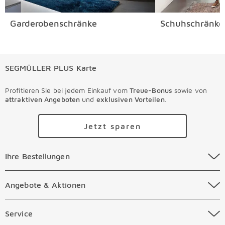
Garderobenschränke
Schuhschränke
SEGMÜLLER PLUS Karte
Profitieren Sie bei jedem Einkauf vom
Treue-Bonus
sowie von
attraktiven Angeboten
und
exklusiven Vorteilen
.
Jetzt sparen
Ihre Bestellungen Überspringen
Ihre Bestellungen
Online Versandkosten
Angebote & Aktionen Überspringen
Angebote & Aktionen
Online Zahlungsarten
Abverkauf
Service Überspringen
Service
Auftragsauskunft Filialen