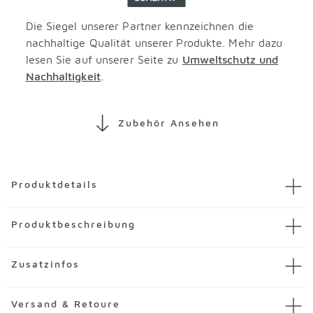
Die Siegel unserer Partner kennzeichnen die
nachhaltige Qualität unserer Produkte. Mehr dazu
lesen Sie auf unserer Seite zu
Umweltschutz und
Nachhaltigkeit
.
Zubehör Ansehen
Überspringen
Produktdetails
Artikel
Garderobenbank Santina
Produktbeschreibung
Artikelnummer
3016958-00003
Marke
Voss Möbel
Das Garderobenbank Santina aus dem Hause Voss Möbel
Zusatzinfos
Material
Glas
präsentiert sich im schlichten, modernen Design. Dank
der dezenten Farbgebung ist es möglich, die
MDF steht für „mitteldichte (Holz-)Faserplatte“. Es
Merkmale
Versand & Retoure
Garderobenbank mit nahezu sämtlichen Wohnstilen zu