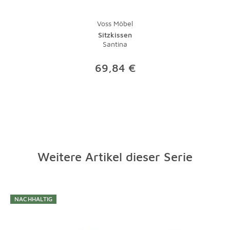
Investition, die sich gerade bei hochwertigen Teppichen
lohnt.
Voss Möbel
Sitzkissen
Santina
69,84 €
Weitere Artikel dieser Serie
Überspringen
NACHHALTIG