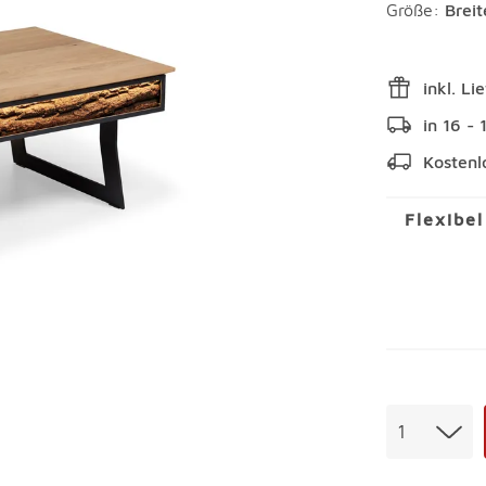
Größe:
Brei
inkl. Li
in 16 -
Kostenl
Flexibe
Menge
1