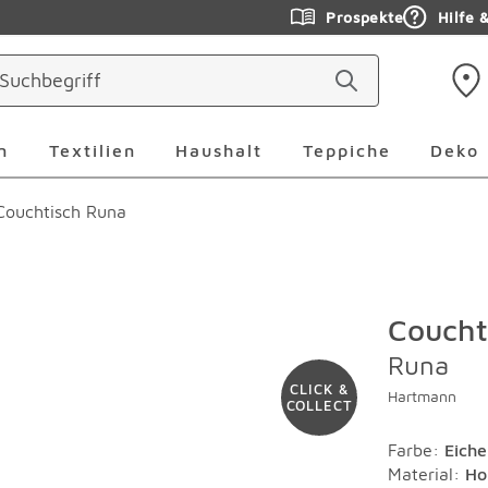
Prospekte
Hilfe 
ringen
Leuchten Überspringen
Textilien Überspringen
Haushalt Überspringen
Teppiche Ü
n
Textilien
Haushalt
Teppiche
Deko
Couchtisch Runa
Coucht
Runa
CLICK &
Hartmann
COLLECT
Farbe
:
Eiche
Material
:
Ho