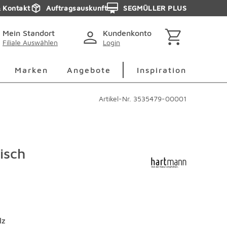
& Kontakt
Auftragsauskunft
SEGMÜLLER PLUS
Mein Standort
Kundenkonto
Filiale Auswählen
Login
berspringen
Deko Überspringen
Marken Überspringen
Inspirati
Marken
Angebote
Inspiration
Artikel-Nr.
3535479-00001
isch
lz