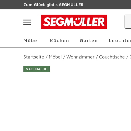
Zum Hauptinhalt
Zum Glück gibt's SEGMÜLLER
Navigation überspringen
Möbel Überspringen
Küchen Überspringen
Garten Übersp
Möbel
Küchen
Garten
Leuchte
Startseite
/
Möbel
/
Wohnzimmer
/
Couchtische
/
NACHHALTIG
Produktbilder überspringen