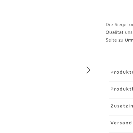
Die Siegel u
Qualität uns
Seite zu
Umw
Überspring
Produkt
Artikel
Cou
Produkt
Artikelnu
Marke
Har
Der Coucht
Zusatzi
Material
Ho
seinem rus
Einrichtung
Für Massiv
Merkmal
Versand
Längsseite
einem Bau
Tischpla