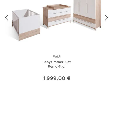
im Dunkeln putzen müssen, legen Sie Ihre Putzaktion am
besten auf einen sonnigen Tag.
Und zu guter Letzt: Bei Teppichen übernimmt natürlich
ein Staubsauger mit Bürste die tägliche Pflege.
Lauwarmes Wasser und ein wenig Feinwaschmittel
nehmen Flecken schnell den Schrecken. Bei stärkeren
Verschmutzungen sollte der Fachmann ran - eine
Investition, die sich gerade bei hochwertigen Teppichen
lohnt.
Paidi
Babyzimmer-Set
Remo 4tlg.
1.999,00 €