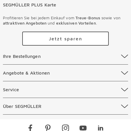
SEGMÜLLER PLUS Karte
Profitieren Sie bei jedem Einkauf vom
Treue-Bonus
sowie von
attraktiven Angeboten
und
exklusiven Vorteilen
.
Jetzt sparen
Ihre Bestellungen Überspringen
Ihre Bestellungen
Online Versandkosten
Angebote & Aktionen Überspringen
Angebote & Aktionen
Online Zahlungsarten
Abverkauf
Service Überspringen
Service
Auftragsauskunft Filialen
Prospekte
Beratungstermin Möbel
Über SEGMÜLLER Überspringen
Über SEGMÜLLER
Kostenlose Online Retoure
Tiefpreis
Beratungstermin Küchen
Standorte
Überspringen
Newsletter
Kontakt