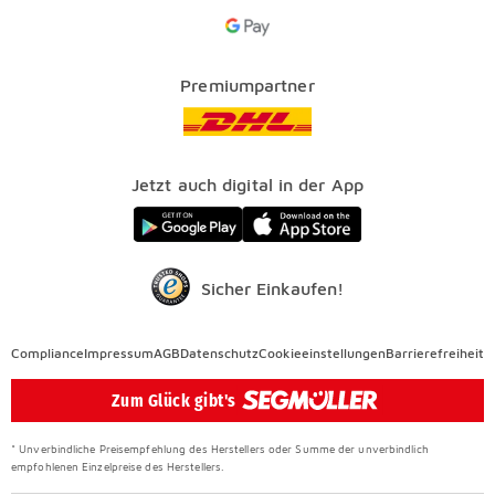
Services
Google Pay Icon
Über uns
Kataloge
Finanzierung
Vorteile
Premiumpartner
Veranstaltungen
FAQ
SEGMÜLLER WERKSTÄTTEN
Presse
Nachhaltig einrichten
Jetzt auch digital in der App
Elektro Altgeräterücknahme
SEGMÜLLER CONTRACT
Auszeichnungen
Sicher Einkaufen!
Compliance
Compliance
Impressum
AGB
Datenschutz
Cookieeinstellungen
Barrierefreiheit
Überspringen
Zum Glück gibt's
* Unverbindliche Preisempfehlung des Herstellers oder Summe der unverbindlich
empfohlenen Einzelpreise des Herstellers.