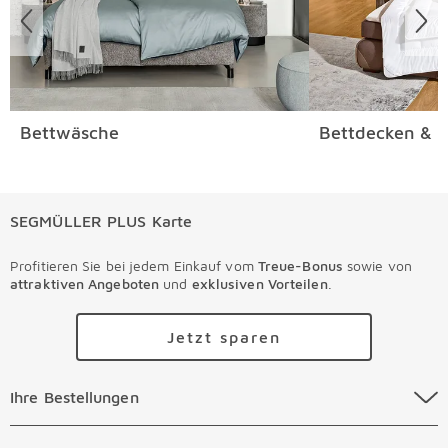
Bettwäsche
Bettdecken & K
SEGMÜLLER PLUS Karte
Profitieren Sie bei jedem Einkauf vom
Treue-Bonus
sowie von
attraktiven Angeboten
und
exklusiven Vorteilen
.
Jetzt sparen
Ihre Bestellungen Überspringen
Ihre Bestellungen
Online Versandkosten