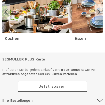
Kochen
Essen
SEGMÜLLER PLUS Karte
Profitieren Sie bei jedem Einkauf vom
Treue-Bonus
sowie von
attraktiven Angeboten
und
exklusiven Vorteilen
.
Jetzt sparen
Ihre Bestellungen Überspringen
Ihre Bestellungen