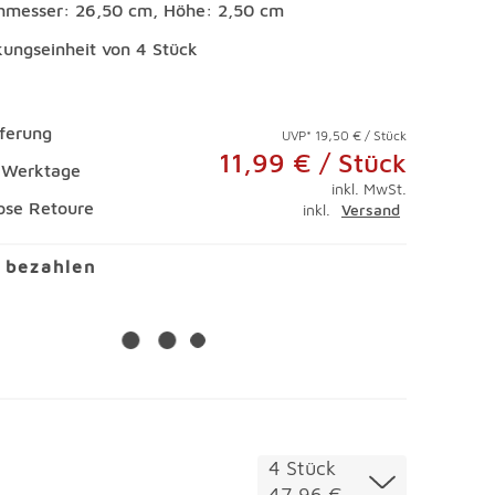
hmesser: 26,50 cm, Höhe: 2,50 cm
ungseinheit von 4 Stück
eferung
UVP* 19,50 € / Stück
11,99 € / Stück
4 Werktage
inkl. MwSt.
ose Retoure
inkl.
Versand
l bezahlen
4 Stück
Menge
47,96 €