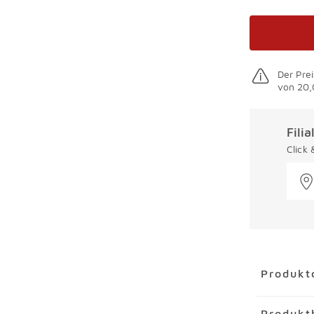
Der Prei
von 20,
Fili
Click
Überspring
Produkt
Artikel
Spe
Produkt