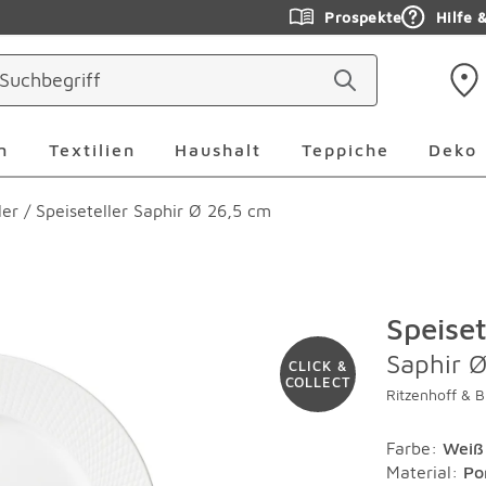
Prospekte
Hilfe 
ringen
Leuchten Überspringen
Textilien Überspringen
Haushalt Überspringen
Teppiche Ü
n
Textilien
Haushalt
Teppiche
Deko
ler
/
Speiseteller Saphir Ø 26,5 cm
Speiset
Saphir 
CLICK &
COLLECT
Ritzenhoff & B
Farbe
:
Weiß
Material
:
Po