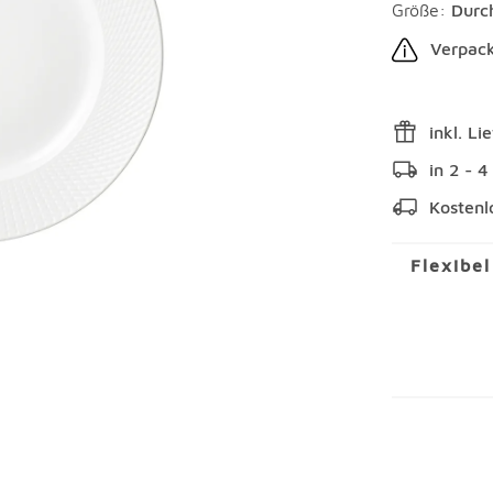
Größe:
Durc
Verpack
inkl. Li
in 2 - 
Kostenl
Flexibe