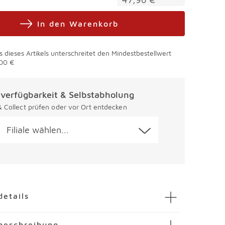
In den Warenkorb
s dieses Artikels unterschreitet den Mindestbestellwert
00 €
alverfügbarkeit & Selbstabholung
 & Collect prüfen oder vor Ort entdecken
Filiale wählen...
en
details
iseteller Saphir Ø 26,5 cm
beschreibung