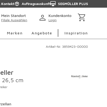
& Kontakt
Auftragsauskunft
SEGMÜLLER PLUS
Mein Standort
Kundenkonto
Filiale Auswählen
Login
berspringen
Deko Überspringen
Marken Überspringen
Inspirati
Marken
Angebote
Inspiration
Artikel-Nr.
3859423-00000
eller
Ø 26,5 cm
reker
rzellan