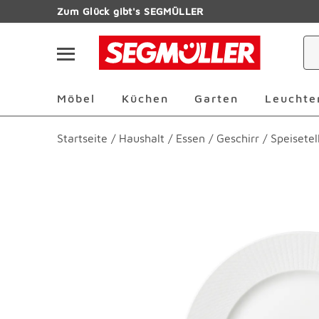
Zum Hauptinhalt
Zum Glück gibt's SEGMÜLLER
Navigation überspringen
Möbel Überspringen
Küchen Überspringen
Garten Übersp
Möbel
Küchen
Garten
Leuchte
Startseite
/
Haushalt
/
Essen
/
Geschirr
/
Speisetel
Produktbilder überspringen