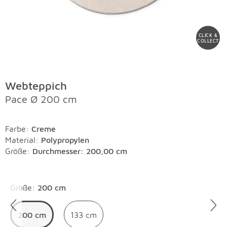
CLICK &
COLLECT
Webteppich
Pace Ø 200 cm
Farbe
:
Creme
Material
:
Polypropylen
Größe:
Durchmesser: 200,00 cm
Überspringen
Größe
:
200 cm
200 cm
133 cm