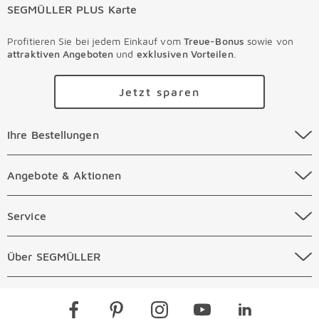
SEGMÜLLER PLUS Karte
Profitieren Sie bei jedem Einkauf vom
Treue-Bonus
sowie von
attraktiven Angeboten
und
exklusiven Vorteilen
.
Jetzt sparen
Ihre Bestellungen Überspringen
Ihre Bestellungen
Online Versandkosten
Angebote & Aktionen Überspringen
Angebote & Aktionen
Online Zahlungsarten
Abverkauf
Service Überspringen
Service
Auftragsauskunft Filialen
Prospekte
Beratungstermin Möbel
Über SEGMÜLLER Überspringen
Über SEGMÜLLER
Kostenlose Online Retoure
Tiefpreis
Beratungstermin Küchen
Standorte
Überspringen
Newsletter
Kontakt
Restaurants