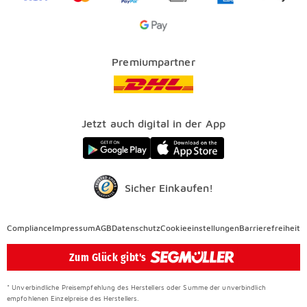
SEGMÜLLER PLUS
Ihrem Teppich!
Services
Google Pay Icon
Über uns
Kataloge
Finanzierung
Vorteile
Premiumpartner
Veranstaltungen
FAQ
SEGMÜLLER WERKSTÄTTEN
Presse
Nachhaltig einrichten
Jetzt auch digital in der App
Elektro Altgeräterücknahme
SEGMÜLLER CONTRACT
Auszeichnungen
Sicher Einkaufen!
Compliance
Compliance
Impressum
AGB
Datenschutz
Cookieeinstellungen
Barrierefreiheit
Überspringen
Zum Glück gibt's
* Unverbindliche Preisempfehlung des Herstellers oder Summe der unverbindlich
empfohlenen Einzelpreise des Herstellers.