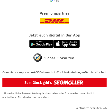
Kataloge
Finanzierung
Vorteile
Premiumpartner
Veranstaltungen
FAQ
SEGMÜLLER WERKSTÄTTEN
Presse
Nachhaltig einrichten
Jetzt auch digital in der App
Elektro Altgeräterücknahme
SEGMÜLLER CONTRACT
Auszeichnungen
Sicher Einkaufen!
Compliance
Compliance
Impressum
AGB
Datenschutz
Cookieeinstellungen
Barrierefreiheit
Überspringen
Zum Glück gibt's
* Unverbindliche Preisempfehlung des Herstellers oder Summe der unverbindlich
empfohlenen Einzelpreise des Herstellers.
Vertrag widerrufen