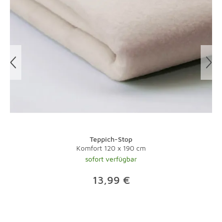
Bitte rufen Sie für Ihre Rücksendung über die Spedition
unseren Kundenservice unter 0821-600 656 90 an.
Unsere Mitarbeiter organisieren gerne für Sie die
Abholung Ihrer Artikel. Einzelheiten hierzu finden Sie in
unseren
AGB
.
Teppich-Stop
Komfort 120 x 190 cm
sofort verfügbar
13,99 €