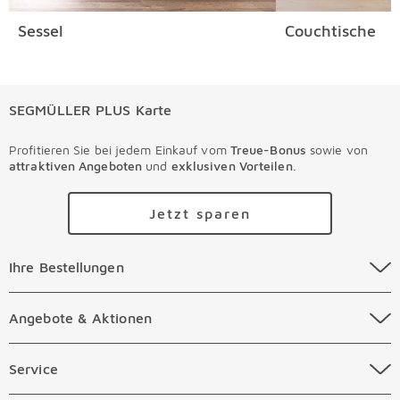
Sessel
Couchtische
SEGMÜLLER PLUS Karte
Profitieren Sie bei jedem Einkauf vom
Treue-Bonus
sowie von
attraktiven Angeboten
und
exklusiven Vorteilen
.
Jetzt sparen
Ihre Bestellungen Überspringen
Ihre Bestellungen
Online Versandkosten
Angebote & Aktionen Überspringen
Angebote & Aktionen
Online Zahlungsarten
Abverkauf
Service Überspringen
Service
Auftragsauskunft Filialen
Prospekte