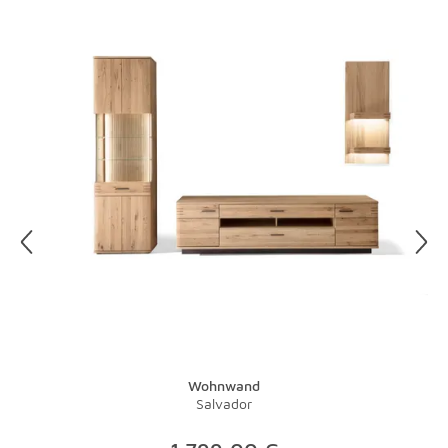
wie Eiche lieber mit einem trockenen Tuch säubern, denn
der Staub kann sich in den Poren absetzen. Benutzen Sie
bei lackierten Hölzern keine Möbelpolituren, diese
zerstören die Lackschicht. Gewachste Kommoden und
Tische sind empfindlich, also am besten nur mit
entsprechender Pflege behandeln.
Glas und Kunststoff sind superpflegeleicht. Auch wenn
man Flecken auf Glas schnell sieht: Sie sind dank eines
entsprechenden Reinigers schnell wieder weg. Das gute
alte Zeitungspapier kann mit speziellen Poliertüchern
übrigens immer noch locker mithalten.
Wohnwand
Salvador