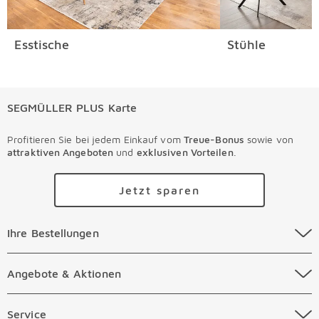
Esstische
Stühle
SEGMÜLLER PLUS Karte
Profitieren Sie bei jedem Einkauf vom
Treue-Bonus
sowie von
attraktiven Angeboten
und
exklusiven Vorteilen
.
Jetzt sparen
Ihre Bestellungen Überspringen
Ihre Bestellungen
Online Versandkosten
Angebote & Aktionen Überspringen
Angebote & Aktionen
Online Zahlungsarten
Abverkauf
Service Überspringen
Service