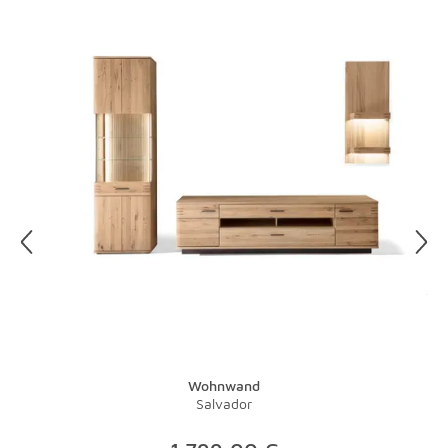
wie Eiche lieber mit einem trockenen Tuch säubern, denn
der Staub kann sich in den Poren absetzen. Benutzen Sie
bei lackierten Hölzern keine Möbelpolituren, diese
zerstören die Lackschicht. Gewachste Kommoden und
Tische sind empfindlich, also am besten nur mit
entsprechender Pflege behandeln.
Glas und Kunststoff sind superpflegeleicht. Auch wenn
man Flecken auf Glas schnell sieht: Sie sind dank eines
entsprechenden Reinigers schnell wieder weg. Das gute
alte Zeitungspapier kann mit speziellen Poliertüchern
übrigens immer noch locker mithalten.
Wohnwand
Salvador