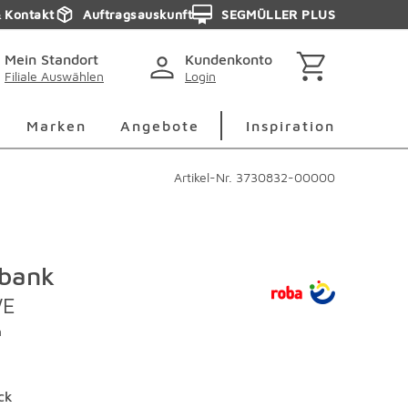
& Kontakt
Auftragsauskunft
SEGMÜLLER PLUS
Mein Standort
Kundenkonto
Filiale Auswählen
Login
berspringen
Deko Überspringen
Marken Überspringen
Inspirati
Marken
Angebote
Inspiration
Artikel-Nr.
3730832-00000
bank
WE
n
ck