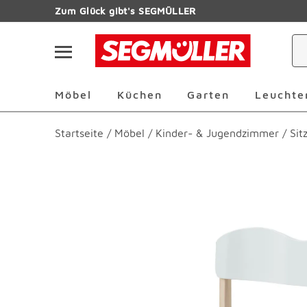
Zum Hauptinhalt
Zum Glück gibt's SEGMÜLLER
Navigation überspringen
Möbel Überspringen
Küchen Überspringen
Garten Übersp
Möbel
Küchen
Garten
Leuchte
Startseite
/
Möbel
/
Kinder- & Jugendzimmer
/
Sit
Produktbilder überspringen