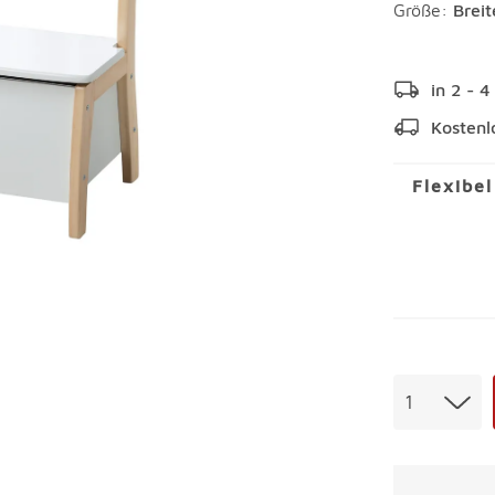
Größe:
Brei
in 2 - 
Kostenl
Flexibe
Menge
1