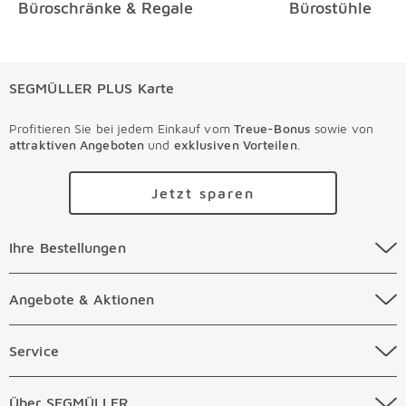
Büroschränke & Regale
Bürostühle
SEGMÜLLER PLUS Karte
Profitieren Sie bei jedem Einkauf vom
Treue-Bonus
sowie von
attraktiven Angeboten
und
exklusiven Vorteilen
.
Jetzt sparen
Ihre Bestellungen Überspringen
Ihre Bestellungen
Online Versandkosten
Angebote & Aktionen Überspringen
Angebote & Aktionen
Online Zahlungsarten
Abverkauf
Service Überspringen
Service
Auftragsauskunft Filialen
Prospekte
Beratungstermin Möbel
Über SEGMÜLLER Überspringen
Über SEGMÜLLER