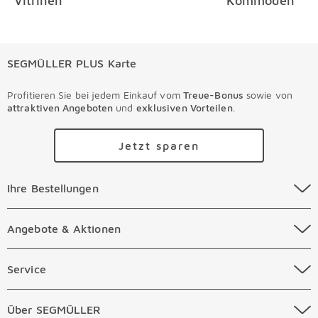
Vitrinen
Kommoden
SEGMÜLLER PLUS Karte
Profitieren Sie bei jedem Einkauf vom
Treue-Bonus
sowie von
attraktiven Angeboten
und
exklusiven Vorteilen
.
Jetzt sparen
Ihre Bestellungen Überspringen
Ihre Bestellungen
Online Versandkosten
Angebote & Aktionen Überspringen
Angebote & Aktionen
Online Zahlungsarten
Abverkauf
Service Überspringen
Service
Auftragsauskunft Filialen
Prospekte
Beratungstermin Möbel
Über SEGMÜLLER Überspringen
Über SEGMÜLLER
Kostenlose Online Retoure