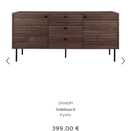
der Staub kann sich in den Poren absetzen. Benutzen Sie
bei lackierten Hölzern keine Möbelpolituren, diese
zerstören die Lackschicht. Gewachste Kommoden und
Tische sind empfindlich, also am besten nur mit
entsprechender Pflege behandeln.
Glas und Kunststoff sind superpflegeleicht. Auch wenn
man Flecken auf Glas schnell sieht: Sie sind dank eines
entsprechenden Reinigers schnell wieder weg. Das gute
alte Zeitungspapier kann mit speziellen Poliertüchern
übrigens immer noch locker mithalten.
DAHEIM
Sideboard
Kyoto
399,00 €