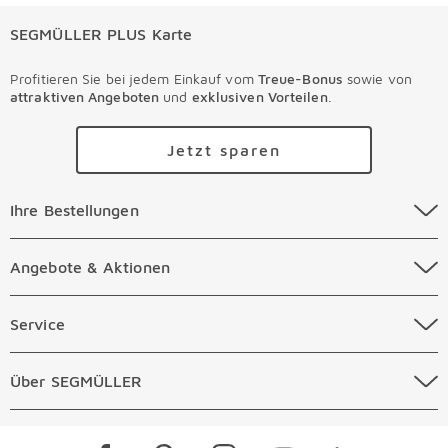
SEGMÜLLER PLUS Karte
Profitieren Sie bei jedem Einkauf vom
Treue-Bonus
sowie von
attraktiven Angeboten
und
exklusiven Vorteilen
.
Jetzt sparen
Ihre Bestellungen Überspringen
Ihre Bestellungen
Online Versandkosten
Angebote & Aktionen Überspringen
Angebote & Aktionen
Online Zahlungsarten
Abverkauf
Service Überspringen
Service
Auftragsauskunft Filialen
Prospekte
Beratungstermin Möbel
Über SEGMÜLLER Überspringen
Über SEGMÜLLER
Kostenlose Online Retoure
Tiefpreis
Beratungstermin Küchen
Standorte
Überspringen
Newsletter