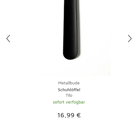
Etwas Salzwasser und ein Schuss Essig ergeben ein tolles
Putzmittel für Ihre Lampen. Gegen fettige
Küchenleuchten hilft ein Spritzer Spülmittel. Vorsicht, vor
der Reinigung sollten Sie immer den Stecker ziehen, denn
Wasser und Strom vertragen sich nicht. Damit Sie nicht
im Dunkeln putzen müssen, legen Sie Ihre Putzaktion am
besten auf einen sonnigen Tag.
Und zu guter Letzt: Bei Teppichen übernimmt natürlich
ein Staubsauger mit Bürste die tägliche Pflege.
Lauwarmes Wasser und ein wenig Feinwaschmittel
Metallbude
nehmen Flecken schnell den Schrecken. Bei stärkeren
Schuhlöffel
Verschmutzungen sollte der Fachmann ran - eine
Tilo
Investition, die sich gerade bei hochwertigen Teppichen
sofort verfügbar
lohnt.
16,99 €