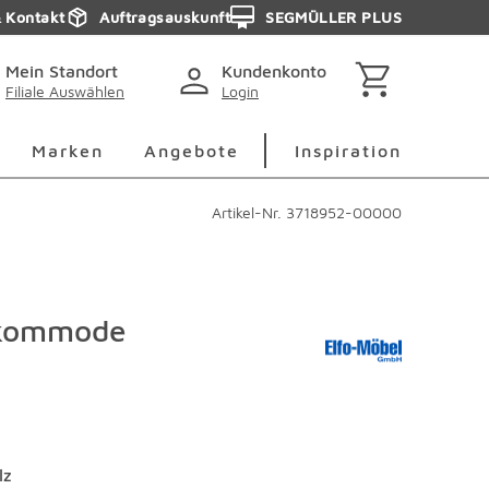
& Kontakt
Auftragsauskunft
SEGMÜLLER PLUS
Mein Standort
Kundenkonto
Filiale Auswählen
Login
berspringen
Deko Überspringen
Marken Überspringen
Inspirati
Marken
Angebote
Inspiration
Artikel-Nr.
3718952-00000
kommode
lz