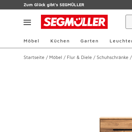
Zum Hauptinhalt
Zum Glück gibt's SEGMÜLLER
Navigation überspringen
Möbel Überspringen
Küchen Überspringen
Garten Übersp
Möbel
Küchen
Garten
Leuchte
Startseite
/
Möbel
/
Flur & Diele
/
Schuhschränke
/
Produktbilder überspringen