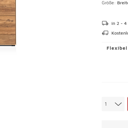
Größe:
Brei
in 2 - 
Kostenl
Flexibe
Menge
1