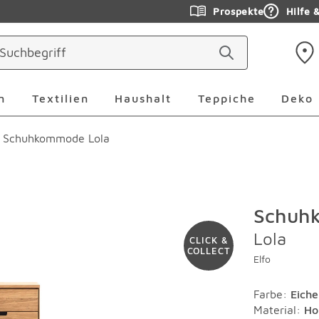
Prospekte
Hilfe 
ringen
Leuchten Überspringen
Textilien Überspringen
Haushalt Überspringen
Teppiche Ü
n
Textilien
Haushalt
Teppiche
Deko
Schuhkommode Lola
Schuh
Lola
CLICK &
COLLECT
Elfo
Farbe
:
Eiche
Material
:
Ho