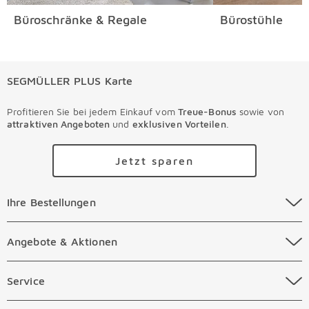
Büroschränke & Regale
Bürostühle
SEGMÜLLER PLUS Karte
Profitieren Sie bei jedem Einkauf vom
Treue-Bonus
sowie von
attraktiven Angeboten
und
exklusiven Vorteilen
.
Jetzt sparen
Ihre Bestellungen Überspringen
Ihre Bestellungen
Online Versandkosten
Angebote & Aktionen Überspringen
Angebote & Aktionen
Online Zahlungsarten
Abverkauf
Service Überspringen
Service
Auftragsauskunft Filialen
Prospekte