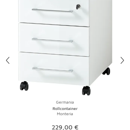
Wasser Ränder.
Etwas Salzwasser und ein Schuss Essig ergeben ein tolles
Putzmittel für Ihre Lampen. Gegen fettige
Küchenleuchten hilft ein Spritzer Spülmittel. Vorsicht, vor
der Reinigung sollten Sie immer den Stecker ziehen, denn
Wasser und Strom vertragen sich nicht. Damit Sie nicht
im Dunkeln putzen müssen, legen Sie Ihre Putzaktion am
besten auf einen sonnigen Tag.
Und zu guter Letzt: Bei Teppichen übernimmt natürlich
ein Staubsauger mit Bürste die tägliche Pflege.
Lauwarmes Wasser und ein wenig Feinwaschmittel
nehmen Flecken schnell den Schrecken. Bei stärkeren
Verschmutzungen sollte der Fachmann ran - eine
Investition, die sich gerade bei hochwertigen Teppichen
Germania
lohnt.
Rollcontainer
Monteria
229,00 €