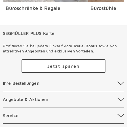
Büroschränke & Regale
Bürostühle
SEGMÜLLER PLUS Karte
Profitieren Sie bei jedem Einkauf vom
Treue-Bonus
sowie von
attraktiven Angeboten
und
exklusiven Vorteilen
.
Jetzt sparen
Ihre Bestellungen Überspringen
Ihre Bestellungen
Online Versandkosten
Angebote & Aktionen Überspringen
Angebote & Aktionen
Online Zahlungsarten
Abverkauf
Service Überspringen
Service
Auftragsauskunft Filialen
Prospekte