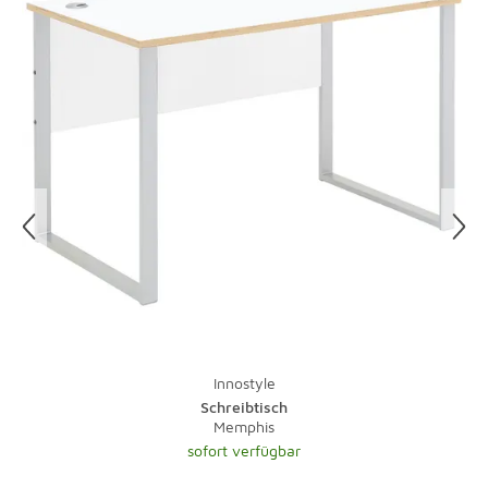
Wasser Ränder.
Etwas Salzwasser und ein Schuss Essig ergeben ein tolles
Putzmittel für Ihre Lampen. Gegen fettige
Küchenleuchten hilft ein Spritzer Spülmittel. Vorsicht, vor
der Reinigung sollten Sie immer den Stecker ziehen, denn
Wasser und Strom vertragen sich nicht. Damit Sie nicht
im Dunkeln putzen müssen, legen Sie Ihre Putzaktion am
besten auf einen sonnigen Tag.
Und zu guter Letzt: Bei Teppichen übernimmt natürlich
ein Staubsauger mit Bürste die tägliche Pflege.
Lauwarmes Wasser und ein wenig Feinwaschmittel
nehmen Flecken schnell den Schrecken. Bei stärkeren
Verschmutzungen sollte der Fachmann ran - eine
Investition, die sich gerade bei hochwertigen Teppichen
Innostyle
lohnt.
Schreibtisch
Memphis
sofort verfügbar