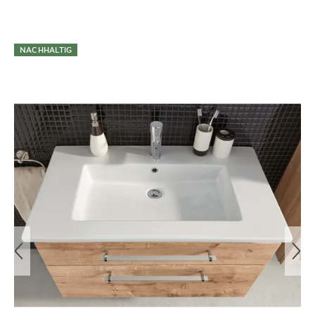
Kostenlose Retoure per Großpaket
Ihr Wunschartikel gefällt Ihnen nicht oder weist Mängel
Überspringen
auf? Kein Problem. Senden Sie ihn bitte mit dem Ihrer
NACHHALTIG
Lieferung beigefügten Retourenaufkleber an uns zurück.
Einzelheiten hierzu finden Sie direkt in unseren
AGB
.