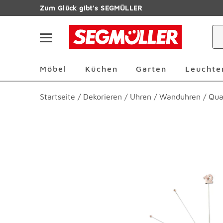
Zum Hauptinhalt
Zum Glück gibt's SEGMÜLLER
Navigation überspringen
Möbel Überspringen
Küchen Überspringen
Garten Übersp
Möbel
Küchen
Garten
Leuchte
Startseite
/
Dekorieren
/
Uhren
/
Wanduhren
/
Qua
Produktbilder überspringen