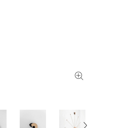
Kostenlo
Ihr Wunsch
auf? Kein 
Versandmit
senden sie
Retourenau
finden Sie 