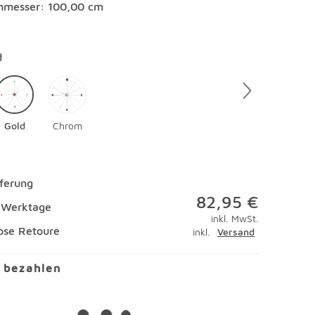
hmesser: 100,00 cm
en
d
Gold
Chrom
eferung
82,95 €
4 Werktage
inkl. MwSt.
ose Retoure
inkl.
Versand
l bezahlen