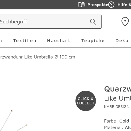
Prospekte
Hilfe 
ringen
Leuchten Überspringen
Textilien Überspringen
Haushalt Überspringen
Teppiche Ü
n
Textilien
Haushalt
Teppiche
Deko
rzwanduhr Like Umbrella Ø 100 cm
Quarz
Like Um
CLICK &
COLLECT
KARE DESIGN
Farbe
:
Gold
Material
:
Al