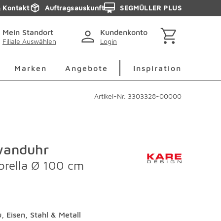
& Kontakt
Auftragsauskunft
SEGMÜLLER PLUS
Mein Standort
Kundenkonto
Filiale Auswählen
Login
berspringen
Deko Überspringen
Marken Überspringen
Inspirati
Marken
Angebote
Inspiration
Artikel-Nr.
3303328-00000
wanduhr
brella Ø 100 cm
u, Eisen, Stahl & Metall