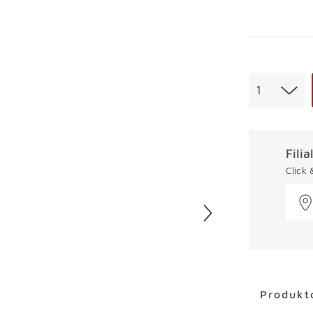
Menge
1
Fili
Click
Überspring
Produkt