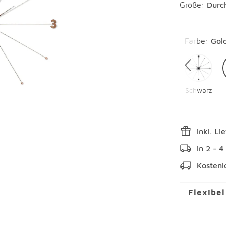
Größe:
Durc
Überspring
Farbe
:
Gol
Schwarz
inkl. Li
in 2 - 
Kostenl
Flexibe