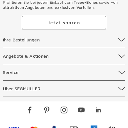
Profitieren Sie bei jedem Einkauf vom
Treue-Bonus
sowie von
attraktiven Angeboten
und
exklusiven Vorteilen
.
Jetzt sparen
Ihre Bestellungen Überspringen
Ihre Bestellungen
Online Versandkosten
Angebote & Aktionen Überspringen
Angebote & Aktionen
Online Zahlungsarten
Abverkauf
Service Überspringen
Service
Auftragsauskunft Filialen
Prospekte
Beratungstermin Möbel
Über SEGMÜLLER Überspringen
Über SEGMÜLLER
Kostenlose Online Retoure
Tiefpreis
Beratungstermin Küchen
Standorte
Überspringen
Newsletter
Kontakt
Restaurants
Gutscheine verschenken
Kontaktformular
Visa
Mastercard
PayPal
Vorkasse
American Expre
Apple 
Jobs & Karriere