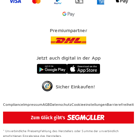
SEGMÜLLER PLUS
Services
Google Pay Icon
Über uns
Kataloge
Finanzierung
Vorteile
Premiumpartner
Veranstaltungen
FAQ
SEGMÜLLER WERKSTÄTTEN
Presse
Nachhaltig einrichten
Jetzt auch digital in der App
Elektro Altgeräterücknahme
SEGMÜLLER CONTRACT
Auszeichnungen
Sicher Einkaufen!
Compliance
Compliance
Impressum
AGB
Datenschutz
Cookieeinstellungen
Barrierefreiheit
Überspringen
Zum Glück gibt's
* Unverbindliche Preisempfehlung des Herstellers oder Summe der unverbindlich
empfohlenen Einzelpreise des Herstellers.