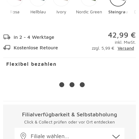
Rosa
Hellblau
Ivory
Nordic Green
Steingrau
Du
42,99 €
in 2 - 4 Werktage
inkl. MwSt.
Kostenlose Retoure
zzgl. 5,99 €
Versand
Flexibel bezahlen
Filialverfügbarkeit & Selbstabholung
Click & Collect prüfen oder vor Ort entdecken
Filiale wählen...