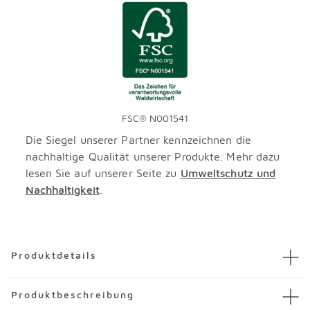
FSC® N001541
Die Siegel unserer Partner kennzeichnen die
nachhaltige Qualität unserer Produkte. Mehr dazu
lesen Sie auf unserer Seite zu
Umweltschutz und
Nachhaltigkeit
.
Überspringen
Produktdetails
Artikel
Kommode Globo
Produktbeschreibung
Artikelnummer
3348968-00001