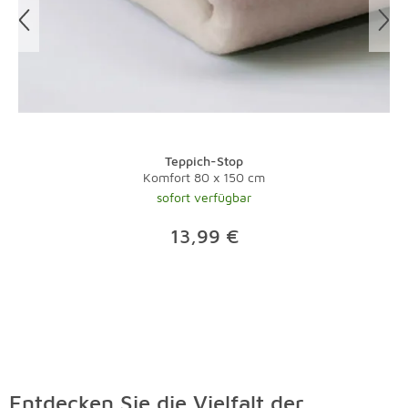
professionelle Reinigung Durch regelmäßiges
Staubsaugen und Abklopfen können Sie einer
professionelle Teppichreinigung vorbeugen. Trotzdem
sollten Sie, vor allem bei qualitativ hochwertigen
Teppichen, mindestens alle fünf Jahre eine professionelle
Teppichreinigung durchführen lassen. Denn insbesondere
bei Hochflorteppichen besteht die Gefahr, dass durch den
Teppich-Stop
hohen Flor Verschmutzungen tief in das Gewebe
Komfort 80 x 150 cm
gelangen und meist nur durch eine professionelle
sofort verfügbar
Teppichreinigung entfernt werden können. So werden
13,99 €
nicht nur alle Verschmutzungen entfernt, Ihr Teppich
erstrahlt anschließend auch in neuem Glanz. Dabei wird
Schmutz wie Staub und Sand, welcher tief ins Gewerbe
eingedrungen ist, durch fachgerechte Waschung wieder
entfernt. Auch eventuellen Schädlingen, die sich in den
Fasern eingenistet haben, kann so zu Leibe gerückt
werden. So werden Sie auch in Zukunft noch lange
Freude an Ihrem Teppich haben. Die wichtigsten Tricks
Entdecken Sie die Vielfalt der