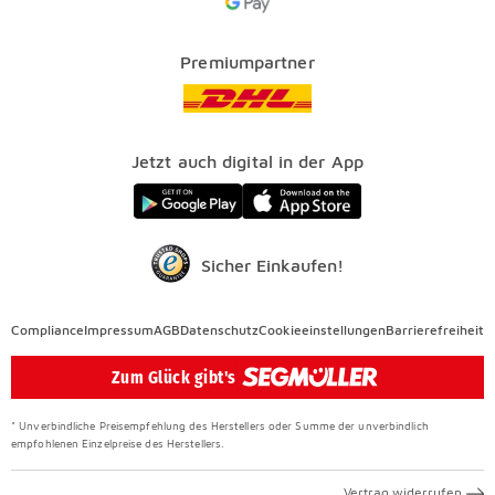
Kataloge
Finanzierung
Vorteile
Premiumpartner
Veranstaltungen
FAQ
SEGMÜLLER WERKSTÄTTEN
Presse
Nachhaltig einrichten
Jetzt auch digital in der App
Elektro Altgeräterücknahme
SEGMÜLLER CONTRACT
Auszeichnungen
Sicher Einkaufen!
Compliance
Compliance
Impressum
AGB
Datenschutz
Cookieeinstellungen
Barrierefreiheit
Überspringen
Zum Glück gibt's
* Unverbindliche Preisempfehlung des Herstellers oder Summe der unverbindlich
empfohlenen Einzelpreise des Herstellers.
Vertrag widerrufen