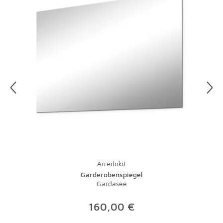
Bitte rufen Sie für Ihre Rücksendung über die Spedition
unseren Kundenservice unter 0821-600 656 90 an.
Unsere Mitarbeiter organisieren gerne für Sie die
Abholung Ihrer Artikel. Einzelheiten hierzu finden Sie in
unseren
AGB
.
Arredokit
Garderobenspiegel
Gardasee
160,00 €