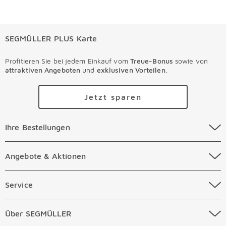
SEGMÜLLER PLUS Karte
Profitieren Sie bei jedem Einkauf vom
Treue-Bonus
sowie von
attraktiven Angeboten
und
exklusiven Vorteilen
.
Jetzt sparen
Ihre Bestellungen Überspringen
Ihre Bestellungen
Online Versandkosten
Angebote & Aktionen Überspringen
Angebote & Aktionen
Online Zahlungsarten
Abverkauf
Service Überspringen
Service
Auftragsauskunft Filialen
Prospekte
Beratungstermin Möbel
Über SEGMÜLLER Überspringen
Über SEGMÜLLER
Kostenlose Online Retoure
Tiefpreis