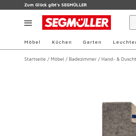
Zum Hauptinhalt
Zum Glück gibt's SEGMÜLLER
Navigation überspringen
Möbel Überspringen
Küchen Überspringen
Garten Übersp
Möbel
Küchen
Garten
Leuchte
Startseite
/
Möbel
/
Badezimmer
/
Hand- & Dusch
Produktbilder überspringen