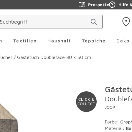
Prospekte
Hilfe 
ringen
Leuchten Überspringen
Textilien Überspringen
Haushalt Überspringen
Teppiche Ü
n
Textilien
Haushalt
Teppiche
Deko
tücher
/
Gästetuch Doubleface 30 x 50 cm
Gästet
Doublef
CLICK &
COLLECT
JOOP!
Farbe
:
Graph
Material
:
Ba