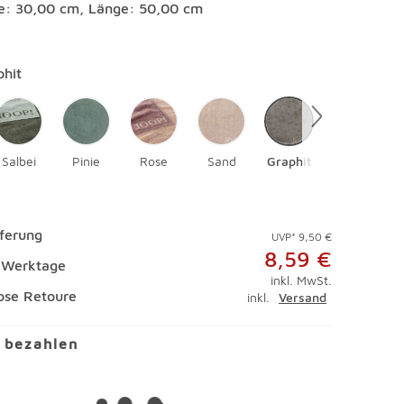
te: 30,00 cm, Länge: 50,00 cm
en
phit
Salbei
Pinie
Rose
Sand
Graphit
Silber
eferung
UVP* 9,50 €
8,59 €
4 Werktage
inkl. MwSt.
ose Retoure
inkl.
Versand
l bezahlen