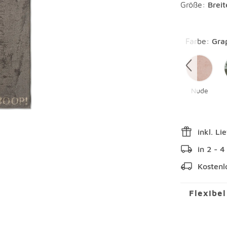
Größe:
Brei
Überspring
Farbe
:
Gra
Nude
inkl. Li
in 2 - 
Kostenl
Flexibe