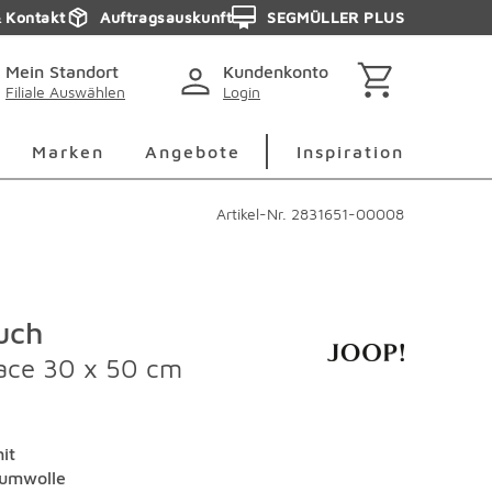
& Kontakt
Auftragsauskunft
SEGMÜLLER PLUS
Mein Standort
Kundenkonto
Filiale Auswählen
Login
berspringen
Deko Überspringen
Marken Überspringen
Inspirati
Marken
Angebote
Inspiration
Artikel-Nr.
2831651-00008
uch
ace 30 x 50 cm
it
umwolle