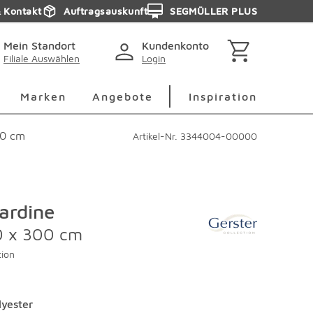
& Kontakt
Auftragsauskunft
SEGMÜLLER PLUS
Mein Standort
Kundenkonto
Filiale Auswählen
Login
berspringen
Deko Überspringen
Marken Überspringen
Inspirati
Marken
Angebote
Inspiration
00 cm
Artikel-Nr.
3344004-00000
ardine
0 x 300 cm
tion
lyester