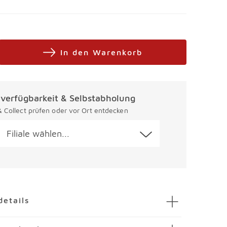
In den Warenkorb
alverfügbarkeit & Selbstabholung
 & Collect prüfen oder vor Ort entdecken
Filiale wählen...
en
details
tiggardine Vera 150 x 300 cm