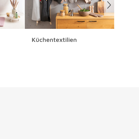
Küchentextilien
Tepp