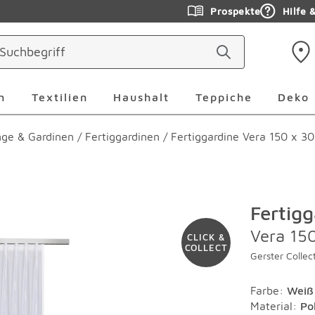
Prospekte
Hilfe 
ringen
Leuchten Überspringen
Textilien Überspringen
Haushalt Überspringen
Teppiche Ü
n
Textilien
Haushalt
Teppiche
Deko
ge & Gardinen
/
Fertiggardinen
/
Fertiggardine Vera 150 x 3
Fertigg
Vera 15
CLICK &
COLLECT
Gerster Collec
Farbe
:
Weiß
Material
:
Po