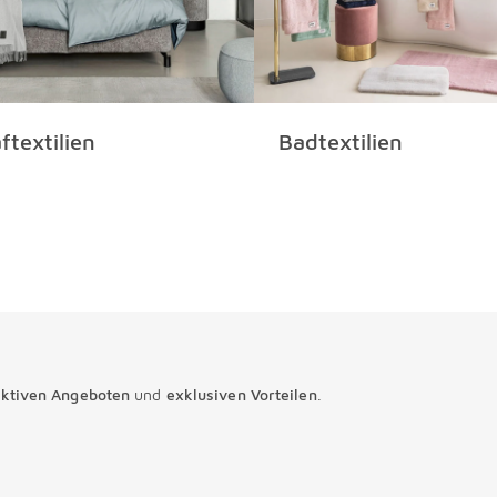
ftextilien
Badtextilien
aktiven Angeboten
und
exklusiven Vorteilen
.