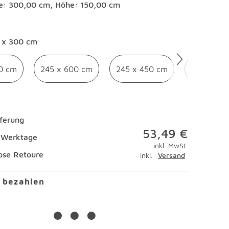
te: 300,00 cm, Höhe: 150,00 cm
en
 x 300 cm
0 cm
245 x 600 cm
245 x 450 cm
150 x 45
eferung
53,49 €
4 Werktage
inkl. MwSt.
ose Retoure
inkl.
Versand
l bezahlen