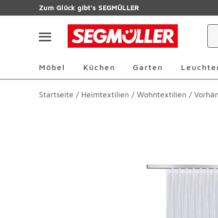
Zum Hauptinhalt
Zum Glück gibt's SEGMÜLLER
Navigation überspringen
Möbel Überspringen
Küchen Überspringen
Garten Übersp
Möbel
Küchen
Garten
Leuchte
Startseite
/
Heimtextilien
/
Wohntextilien
/
Vorhän
Produktbilder überspringen