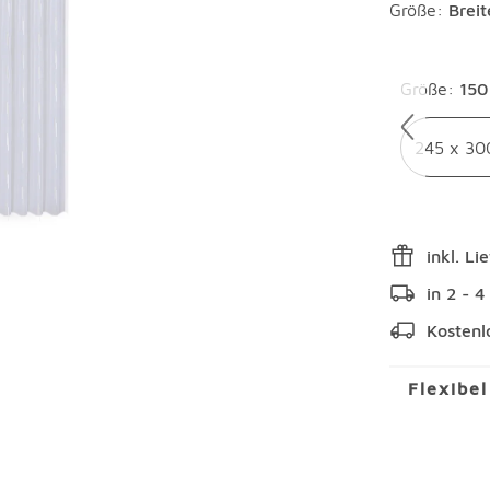
Größe:
Brei
Überspring
Größe
:
150
245 x 30
inkl. Li
in 2 - 
Kostenl
Flexibe