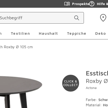
Prospekte
Hilfe 
ringen
Leuchten Überspringen
Textilien Überspringen
Haushalt Überspringen
Teppiche Ü
n
Textilien
Haushalt
Teppiche
Deko
sch Roxby Ø 105 cm
Esstisc
Roxby Ø
CLICK &
COLLECT
Actona
Farbe
:
Schw
Material
:
Ho