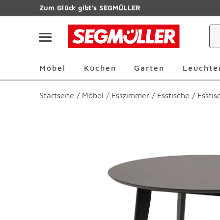
Zum Hauptinhalt
Zum Glück gibt's SEGMÜLLER
Navigation überspringen
Möbel Überspringen
Küchen Überspringen
Garten Übersp
Möbel
Küchen
Garten
Leuchte
Startseite
/
Möbel
/
Esszimmer
/
Esstische
/
Essti
Produktbilder überspringen