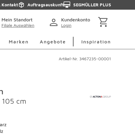
& Kontakt
Auftragsauskunft
SEGMÜLLER PLUS
Mein Standort
Kundenkonto
Filiale Auswählen
Login
berspringen
Deko Überspringen
Marken Überspringen
Inspirati
Marken
Angebote
Inspiration
Artikel-Nr.
3467235-00001
h
 105 cm
arz
lz