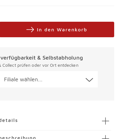
In den Warenkorb
alverfügbarkeit & Selbstabholung
 & Collect prüfen oder vor Ort entdecken
Filiale wählen...
en
details
tisch Roxby Ø 105 cm
beschreibung