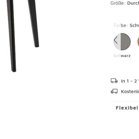
Größe:
Durc
Überspring
Farbe
:
Sch
Schwarz
in 1 - 
Kostenl
Flexibe