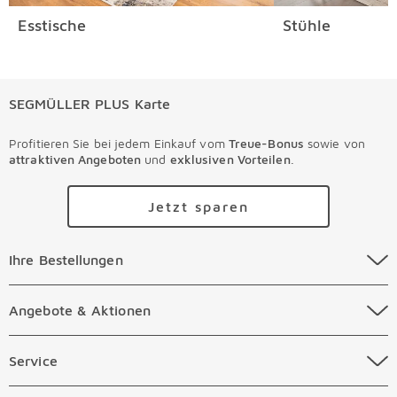
Esstische
Stühle
SEGMÜLLER PLUS Karte
Profitieren Sie bei jedem Einkauf vom
Treue-Bonus
sowie von
attraktiven Angeboten
und
exklusiven Vorteilen
.
Jetzt sparen
Ihre Bestellungen Überspringen
Ihre Bestellungen
Online Versandkosten
Angebote & Aktionen Überspringen
Angebote & Aktionen
Online Zahlungsarten
Abverkauf
Service Überspringen
Service
Auftragsauskunft Filialen
Prospekte