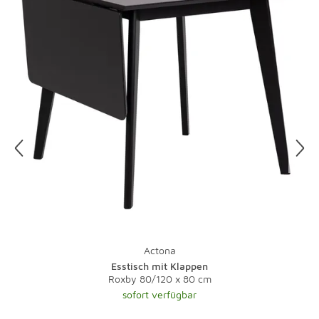
Wasser Ränder.
Etwas Salzwasser und ein Schuss Essig ergeben ein tolles
Putzmittel für Ihre Lampen. Gegen fettige
Küchenleuchten hilft ein Spritzer Spülmittel. Vorsicht, vor
der Reinigung sollten Sie immer den Stecker ziehen, denn
Wasser und Strom vertragen sich nicht. Damit Sie nicht
im Dunkeln putzen müssen, legen Sie Ihre Putzaktion am
besten auf einen sonnigen Tag.
Und zu guter Letzt: Bei Teppichen übernimmt natürlich
ein Staubsauger mit Bürste die tägliche Pflege.
Lauwarmes Wasser und ein wenig Feinwaschmittel
nehmen Flecken schnell den Schrecken. Bei stärkeren
Verschmutzungen sollte der Fachmann ran - eine
Investition, die sich gerade bei hochwertigen Teppichen
Actona
lohnt.
Esstisch mit Klappen
Roxby 80/120 x 80 cm
sofort verfügbar