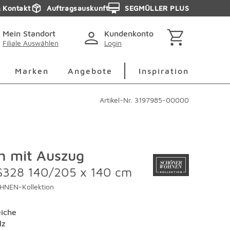
& Kontakt
Auftragsauskunft
SEGMÜLLER PLUS
Mein Standort
Kundenkonto
Filiale Auswählen
Login
berspringen
Deko Überspringen
Marken Überspringen
Inspirati
Marken
Angebote
Inspiration
Artikel-Nr.
3197985-00000
ch mit Auszug
S328 140/205 x 140 cm
NEN-Kollektion
eiche
lz