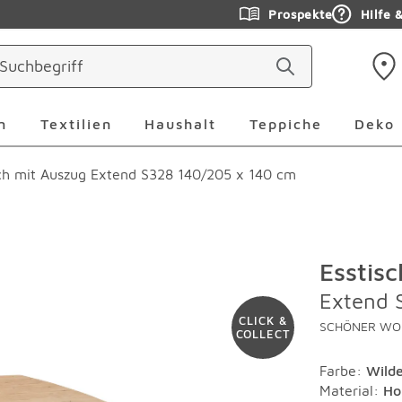
Prospekte
Hilfe 
ringen
Leuchten Überspringen
Textilien Überspringen
Haushalt Überspringen
Teppiche Ü
n
Textilien
Haushalt
Teppiche
Deko
sch mit Auszug Extend S328 140/205 x 140 cm
Esstis
Extend 
CLICK &
SCHÖNER WOH
COLLECT
Farbe
:
Wild
Material
:
Ho