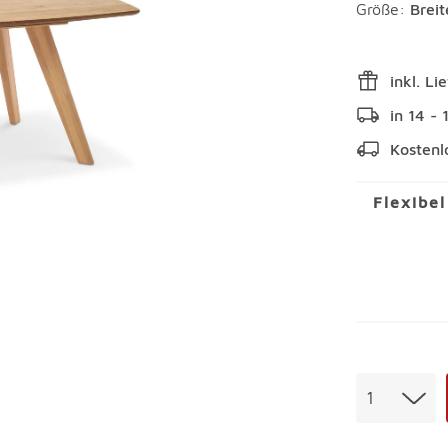
Größe:
Brei
inkl. Li
in 14 -
Kostenl
Flexibe
Menge
1