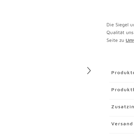
Die Siegel u
Qualität uns
Seite zu
Umw
Überspring
Produkt
Artikel
Ess
Produkt
Artikelnu
Marke
SCH
Der Esstis
Zusatzi
Material
Ho
Schöner Wo
funktionell
Bei Furnie
Merkmal
Versand
Esszimmert
Blätter au
Tischpla