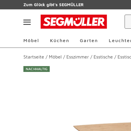
Zum Hauptinhalt
Zum Glück gibt's SEGMÜLLER
Navigation überspringen
Möbel Überspringen
Küchen Überspringen
Garten Übersp
Möbel
Küchen
Garten
Leuchte
Startseite
/
Möbel
/
Esszimmer
/
Esstische
/
Essti
NACHHALTIG
Produktbilder überspringen