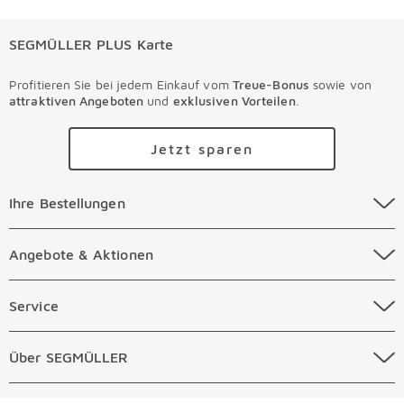
SEGMÜLLER PLUS Karte
Profitieren Sie bei jedem Einkauf vom
Treue-Bonus
sowie von
attraktiven Angeboten
und
exklusiven Vorteilen
.
Jetzt sparen
Ihre Bestellungen Überspringen
Ihre Bestellungen
Online Versandkosten
Angebote & Aktionen Überspringen
Angebote & Aktionen
Online Zahlungsarten
Abverkauf
Service Überspringen
Service
Auftragsauskunft Filialen
Prospekte
Beratungstermin Möbel
Über SEGMÜLLER Überspringen
Über SEGMÜLLER
Kostenlose Online Retoure
Tiefpreis
Beratungstermin Küchen
Standorte