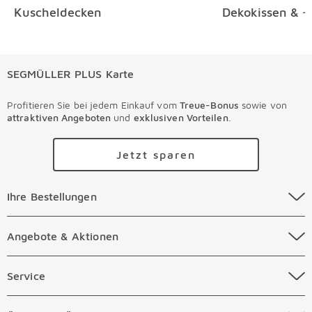
Altgeräterücknahme finden Sie
hier
.
Kuscheldecken
Dekokissen & -
SEGMÜLLER PLUS Karte
Profitieren Sie bei jedem Einkauf vom
Treue-Bonus
sowie von
attraktiven Angeboten
und
exklusiven Vorteilen
.
Jetzt sparen
Ihre Bestellungen Überspringen
Ihre Bestellungen
Online Versandkosten
Angebote & Aktionen Überspringen
Angebote & Aktionen
Online Zahlungsarten
Abverkauf
Service Überspringen
Service
Auftragsauskunft Filialen
Prospekte
Beratungstermin Möbel