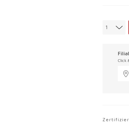
Menge
1
Fili
Click
Zertifizie