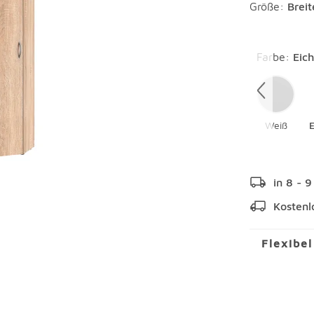
Größe:
Brei
Überspring
Farbe
:
Eic
Weiß
in 8 - 
Kostenl
Flexibe