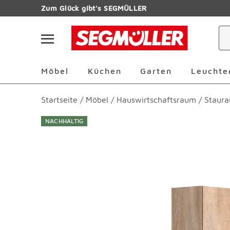
Zum Hauptinhalt
Zum Glück gibt's SEGMÜLLER
Navigation überspringen
Möbel Überspringen
Küchen Überspringen
Garten Übersp
Möbel
Küchen
Garten
Leuchte
Startseite
/
Möbel
/
Hauswirtschaftsraum
/
Staur
NACHHALTIG
Produktbilder überspringen