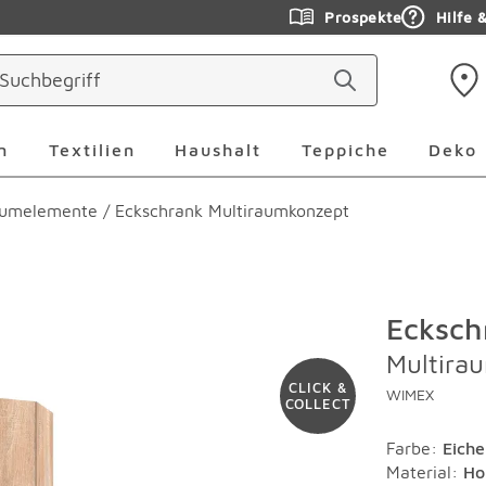
Prospekte
Hilfe 
ringen
Leuchten Überspringen
Textilien Überspringen
Haushalt Überspringen
Teppiche Ü
n
Textilien
Haushalt
Teppiche
Deko
aumelemente
/
Eckschrank Multiraumkonzept
Ecksch
Multira
CLICK &
WIMEX
COLLECT
Farbe
:
Eich
Material
:
Ho