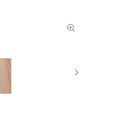
einen sonn
Und zu gut
Staubsauge
Wasser und
schnell de
sollte der 
bei hochwe