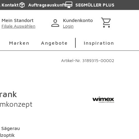
& Kontakt
Auftragsauskunft
SEGMÜLLER PLUS
Mein Standort
Kundenkonto
Filiale Auswählen
Login
berspringen
Deko Überspringen
Marken Überspringen
Inspirati
Marken
Angebote
Inspiration
Artikel-Nr.
3189315-00002
rank
umkonzept
e Sägerau
lzoptik