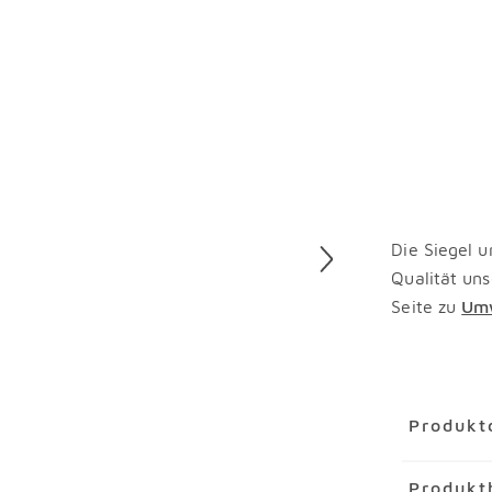
Die Siegel u
Qualität uns
Seite zu
Umw
Überspring
Produkt
Artikel
Eck
Produkt