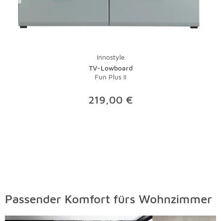
ein Staubsauger mit Bürste die tägliche Pflege.
Lauwarmes Wasser und ein wenig Feinwaschmittel
nehmen Flecken schnell den Schrecken. Bei stärkeren
Verschmutzungen sollte der Fachmann ran - eine
Investition, die sich gerade bei hochwertigen Teppichen
Innostyle
lohnt.
TV-Lowboard
Fun Plus II
219,00 €
Passender Komfort fürs Wohnzimmer
Überspringen