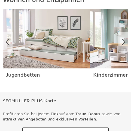
Ihr Wunschartikel gefällt Ihnen nicht oder weist Mängel
Überspringen
auf? Kein Problem. Drucken Sie bitte den Ihrer
Versandmitteilung angehängten Retourenschein aus und
senden sie ihn bitte mit dem der Lieferung beigefügten
Retourenaufkleber an uns zurück. Einzelheiten hierzu
finden Sie direkt in unseren
AGB
.
Jugendbetten
Kinderzimmers
SEGMÜLLER PLUS Karte
Profitieren Sie bei jedem Einkauf vom
Treue-Bonus
sowie von
attraktiven Angeboten
und
exklusiven Vorteilen
.