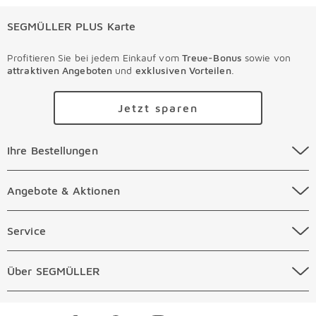
SEGMÜLLER PLUS Karte
Profitieren Sie bei jedem Einkauf vom
Treue-Bonus
sowie von
attraktiven Angeboten
und
exklusiven Vorteilen
.
Jetzt sparen
Ihre Bestellungen Überspringen
Ihre Bestellungen
Online Versandkosten
Angebote & Aktionen Überspringen
Angebote & Aktionen
Online Zahlungsarten
Abverkauf
Service Überspringen
Service
Auftragsauskunft Filialen
Prospekte
Beratungstermin Möbel
Über SEGMÜLLER Überspringen
Über SEGMÜLLER
Kostenlose Online Retoure
Tiefpreis
Beratungstermin Küchen
Standorte
Überspringen
Newsletter