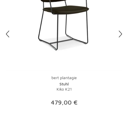
Bitte rufen Sie für Ihre Rücksendung über die Spedition
unseren Kundenservice unter 0821-600 656 90 an.
Unsere Mitarbeiter organisieren gerne für Sie die
Abholung Ihrer Artikel. Einzelheiten hierzu finden Sie in
unseren
AGB
.
bert plantagie
Stuhl
Kiko K21
479,00 €