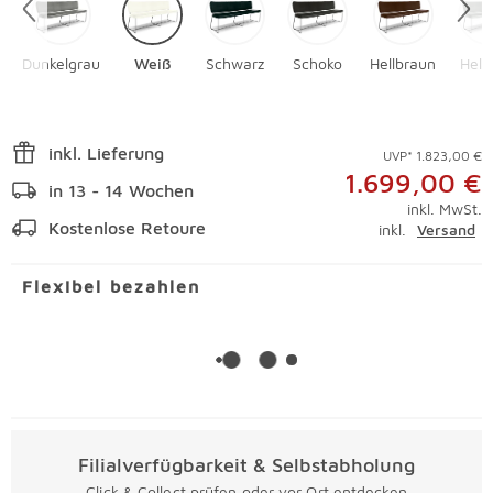
Dunkelgrau
Weiß
Schwarz
Schoko
Hellbraun
Hell
inkl. Lieferung
UVP* 1.823,00 €
1.699,00 €
in 13 - 14 Wochen
inkl. MwSt.
Kostenlose Retoure
inkl.
Versand
Flexibel bezahlen
Filialverfügbarkeit & Selbstabholung
Click & Collect prüfen oder vor Ort entdecken