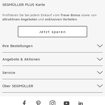
SEGMÜLLER PLUS Karte
Profitieren Sie bei jedem Einkauf vom
Treue-Bonus
sowie von
attraktiven Angeboten
und
exklusiven Vorteilen
.
Jetzt sparen
Ihre Bestellungen Überspringen
Ihre Bestellungen
Online Versandkosten
Angebote & Aktionen Überspringen
Angebote & Aktionen
Online Zahlungsarten
Abverkauf
Service Überspringen
Service
Auftragsauskunft Filialen
Prospekte
Beratungstermin Möbel
Über SEGMÜLLER Überspringen
Über SEGMÜLLER
Kostenlose Online Retoure
Tiefpreis
Beratungstermin Küchen
Standorte
Überspringen
Newsletter
Kontakt