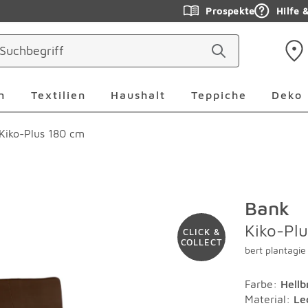
Prospekte
Hilfe 
ringen
Leuchten Überspringen
Textilien Überspringen
Haushalt Überspringen
Teppiche Ü
n
Textilien
Haushalt
Teppiche
Deko
Kiko-Plus 180 cm
Bank
Kiko-Pl
CLICK &
COLLECT
bert plantagie
Farbe
:
Hellb
Material
:
Le