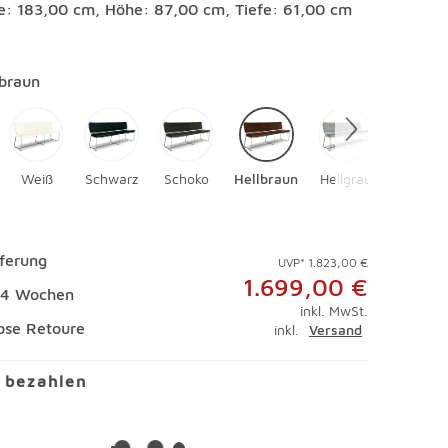
te: 183,00 cm, Höhe: 87,00 cm, Tiefe: 61,00 cm
en
lbraun
Weiß
Schwarz
Schoko
Hellbraun
Hellgrau
eferung
UVP* 1.823,00 €
1.699,00 €
 14 Wochen
inkl. MwSt.
ose Retoure
inkl.
Versand
l bezahlen