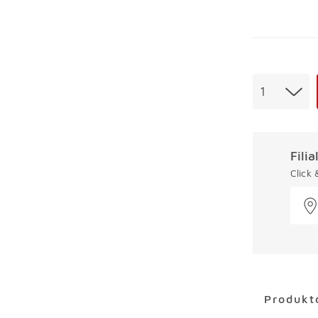
Menge
1
Fili
Click
Überspring
Produkt