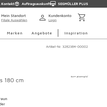
& Kontakt
Auftragsauskunft
SEGMÜLLER PLUS
Mein Standort
Kundenkonto
Filiale Auswählen
Login
berspringen
Deko Überspringen
Marken Überspringen
Inspirati
Marken
Angebote
Inspiration
Artikel-Nr.
3282384-00002
us 180 cm
raun
der