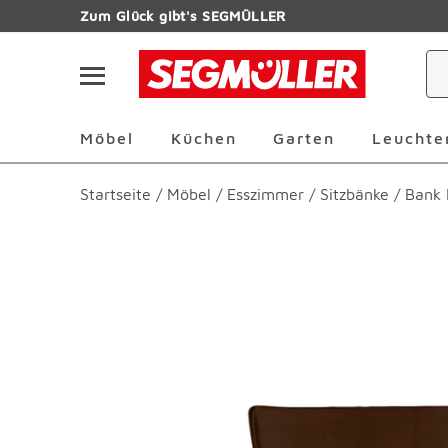
Zum Hauptinhalt
Zum Glück gibt's SEGMÜLLER
Navigation überspringen
Möbel Überspringen
Küchen Überspringen
Garten Übersp
Möbel
Küchen
Garten
Leuchte
Startseite
/
Möbel
/
Esszimmer
/
Sitzbänke
/
Bank 
Produktbilder überspringen