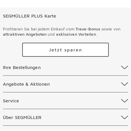
SEGMÜLLER PLUS Karte
Profitieren Sie bei jedem Einkauf vom
Treue-Bonus
sowie von
attraktiven Angeboten
und
exklusiven Vorteilen
.
Jetzt sparen
Ihre Bestellungen Überspringen
Ihre Bestellungen
Online Versandkosten
Angebote & Aktionen Überspringen
Angebote & Aktionen
Online Zahlungsarten
Abverkauf
Service Überspringen
Service
Auftragsauskunft Filialen
Prospekte
Beratungstermin Möbel
Über SEGMÜLLER Überspringen
Über SEGMÜLLER
Kostenlose Online Retoure
Tiefpreis
Beratungstermin Küchen
Standorte